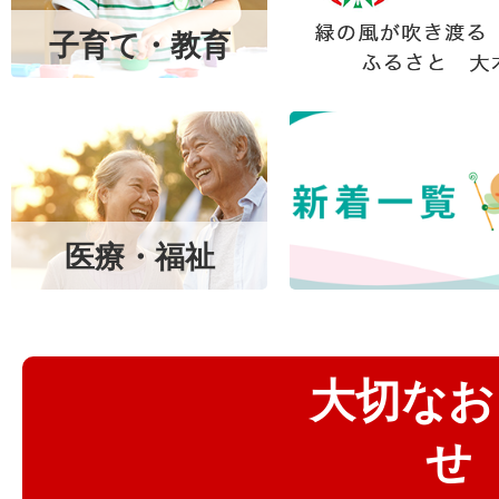
町
子育て・教育
OKI
TOWN
緑
の
風
医療・福祉
が
吹
き
大切なお
渡
せ
る