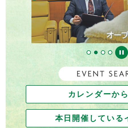
令和8年熊本地震について
2026年07月28日
キャッシュレス納付などeLTAX
らせ
1
2
3
4
2026年07月26日
愛の献血にご協力お願いします
カレンダーか
2026年07月24日
令和8年度キャッシュレス商品
本日開催している
販売します！！