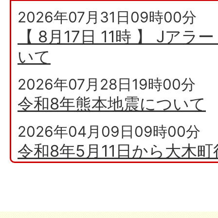
ふ
2026年07月31日09時00分
る
【 8月17日 11時 】 J
さ
いて
と
2026年07月28日19時00分
大
令和8年熊本地震について
木
町
2026年04月09日09時00分
令和8年5月11日から大木
付時間を変更します