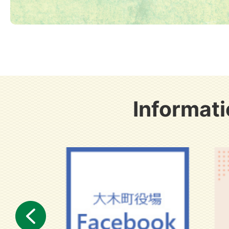
2026年07月23日
災害備蓄品の備蓄情報
2026年07月21日
Informat
筑後七国デーイベント出演・参
前へ