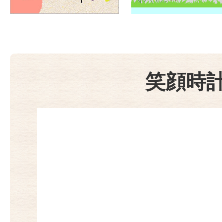
エ
リ
ア
笑顔時