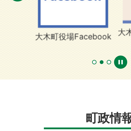
報
大木
大木町役場Facebook
1
2
3
町政情