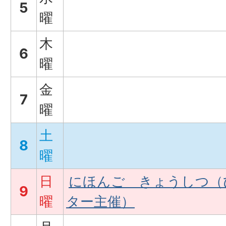
5
曜
木
6
曜
金
7
曜
土
8
曜
日
にほんご きょうしつ（
9
曜
ター主催）