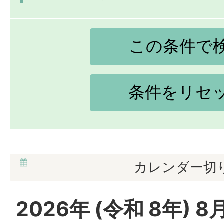
カレンダー切
2026
年 (
令和
8
年)
8