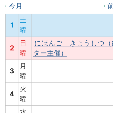
今月
土
1
曜
日
にほんご きょうしつ（
2
曜
ター主催）
月
3
曜
火
4
曜
水