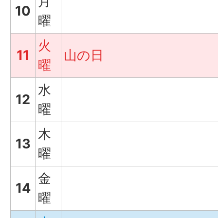
月
10
曜
火
11
山の日
曜
水
12
曜
木
13
曜
金
14
曜