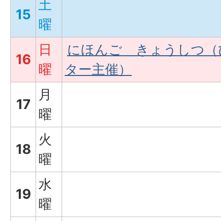
土
15
曜
日
にほんご きょうしつ（
16
曜
ター主催）
月
17
曜
火
18
曜
水
19
曜