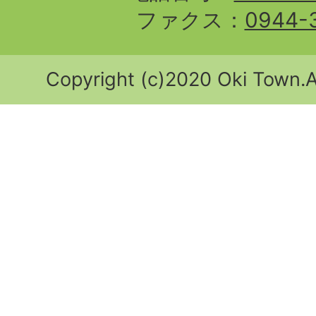
ファクス：
0944-
Copyright (c)2020 Oki Town.Al