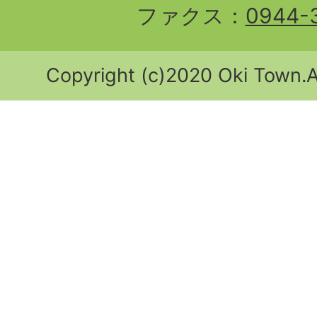
ファクス：
0944-
Copyright (c)2020 Oki Town.Al