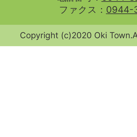
ファクス：
0944-
Copyright (c)2020 Oki Town.Al