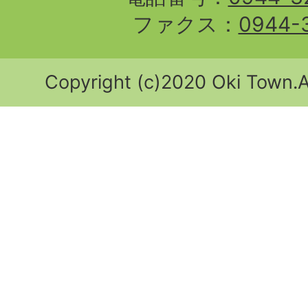
ファクス：
0944-
Copyright (c)2020 Oki Town.Al