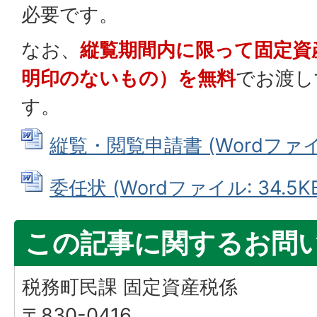
必要です。
なお、
縦覧期間内に限って固定資
明印のないもの）を無料
でお渡し
す。
縦覧・閲覧申請書 (Wordファイル:
委任状 (Wordファイル: 34.5K
この記事に関するお問
税務町民課 固定資産税係
〒830-0416