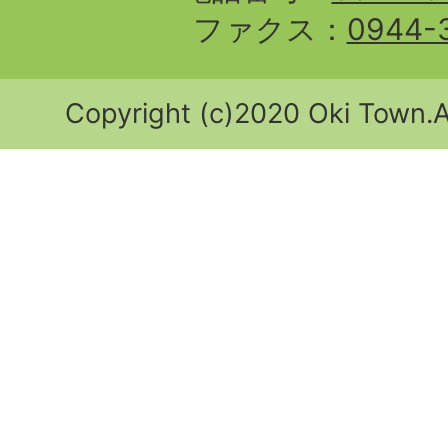
ファクス：
0944-
Copyright (c)2020 Oki Town.Al