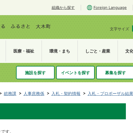
組織から探す
Foreign Language
文字サイズ
医療・福祉
環境・まち
しごと・産業
文
施設を探す
イベントを探す
募集を探す
総務課
人事庶務係
入札・契約情報
入札・プロポーザル結
りです。