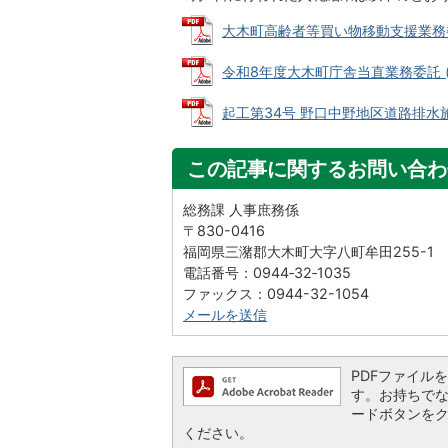
大木町高齢者等買い物移動支援業務委託 (
令和8年度大木町庁舎当直業務委託 (PD
起工第34号 野口中野地区道路排水施設新
この記事に関するお問い合わ
総務課 人事庶務係
〒830-0416
福岡県三潴郡大木町大字八町牟田255-1
電話番号：0944‐32‐1035
ファックス：0944-32-1054
メールを送信
PDFファイルを閲
す。お持ちでない方
ードボタンを
ください。