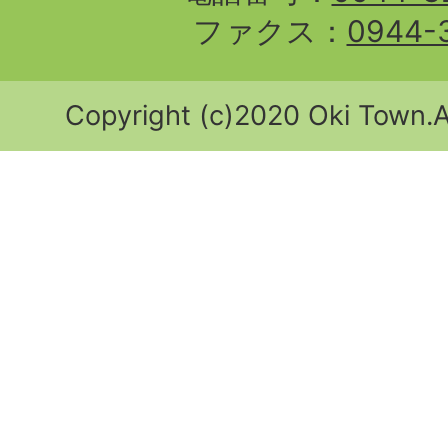
ファクス：
0944-
Copyright (c)2020 Oki Town.Al