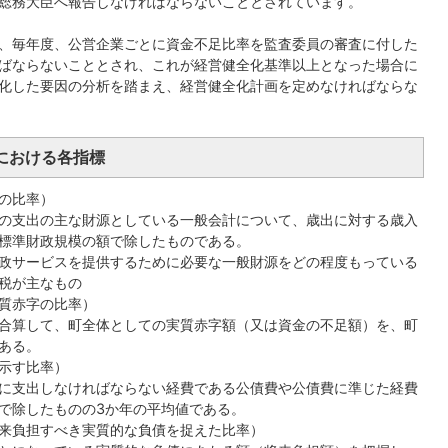
総務大臣へ報告しなければならないこととされています。
、毎年度、公営企業ごとに資金不足比率を監査委員の審査に付した
ばならないこととされ、これが経営健全化基準以上となった場合に
化した要因の分析を踏まえ、経営健全化計画を定めなければならな
における各指標
の比率）
の支出の主な財源としている一般会計について、歳出に対する歳入
標準財政規模の額で除したものである。
政サービスを提供するために必要な一般財源をどの程度もっている
税が主なもの
質赤字の比率）
合算して、町全体としての実質赤字額（又は資金の不足額）を、町
ある。
示す比率）
に支出しなければならない経費である公債費や公債費に準じた経費
で除したものの3か年の平均値である。
来負担すべき実質的な負債を捉えた比率）