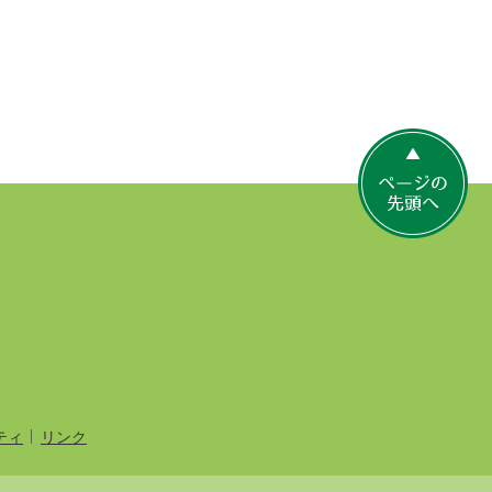
ペ
ー
ジ
の
先
頭
へ
ティ
リンク