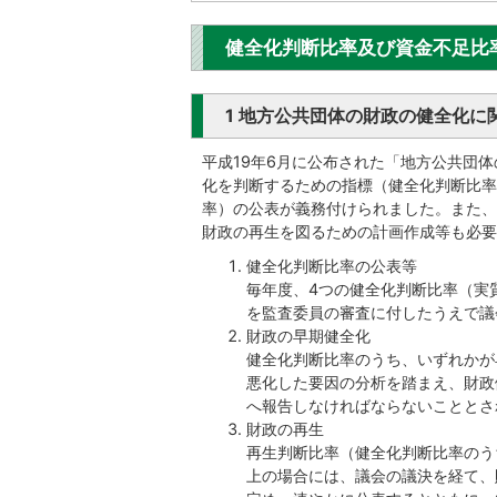
健全化判断比率及び資金不足比
1 地方公共団体の財政の健全化に
平成19年6月に公布された「地方公共団
化を判断するための指標（健全化判断比率
率）の公表が義務付けられました。また、
財政の再生を図るための計画作成等も必要
健全化判断比率の公表等
毎年度、4つの健全化判断比率（実
を監査委員の審査に付したうえで議
財政の早期健全化
健全化判断比率のうち、いずれかが
悪化した要因の分析を踏まえ、財政
へ報告しなければならないこととさ
財政の再生
再生判断比率（健全化判断比率のう
上の場合には、議会の議決を経て、