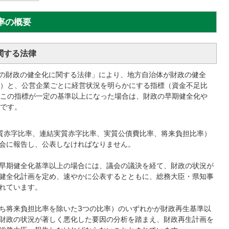
率の概要
関する法律
体の財政の健全化に関する法律」により、地方自治体が財政の健全
）と、公営企業ごとに経営状況を明らかにする指標（資金不足比
この指標が一定の基準以上になった場合は、財政の早期健全化や
です。
質赤字比率、連結実質赤字比率、実質公債費比率、将来負担比率）
会に報告し、公表しなければなりません。
早期健全化基準以上の場合には、議会の議決を経て、財政の状況が
健全化計画を定め、速やかに公表するとともに、総務大臣・県知事
れています。
ち将来負担比率を除いた3つの比率）のいずれかが財政再生基準以
財政の状況が著しく悪化した要因の分析を踏まえ、財政再生計画を