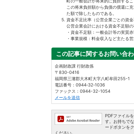
町の一般会計が将来的に負担するこ
この将来負担額から負債の償還に充
た額で除したものである。
資金不足比率（公営企業ごとの資金
公営企業会計における資金不足額の
・資金不足額：一般会計等の実質赤
・事業規模：料金収入など主たる営
この記事に関するお問い合わ
企画財政課 行財政係
〒830-0416
福岡県三潴郡大木町大字八町牟田255-1
電話番号：0944‐32‐1036
ファックス：0944-32-1054
メールを送信
PDFファイルを閲
す。お持ちでない方
ードボタンを
ください。