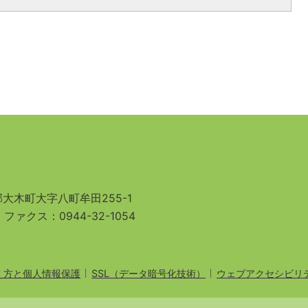
大木町大字八町牟田255-1
3
ファクス：0944-32-1054
え方と個人情報保護
SSL（データ暗号化技術）
ウェブアクセシビリ