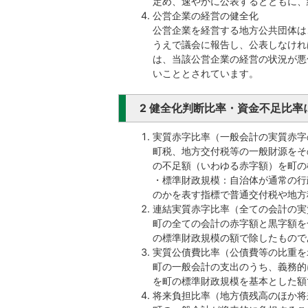
定め、速やかに公表するとともに、
公営企業の経営の健全化
公営企業を経営する地方公共団体は
うえで議会に報告し、公表しなけれ
は、当該公営企業の経営の状況が悪
いこととされています。
2 健全化判断比率・資金不足比率
実質赤字比率（一般会計の実質赤字
町税、地方交付税等の一般財源をそ
の不足額（いわゆる赤字額）を町の
・標準財政規模：自治体が通常の行
のかを表す指標で普通交付税や地方
連結実質赤字比率（全ての会計の実
町の全ての会計の赤字額と黒字額を
の標準財政規模の額で除したもので
実質公債費比率（公債費等の比重を
町の一般会計の支出のうち、義務的
を町の標準財政規模を基本とした額
将来負担比率（地方債残高のほか将