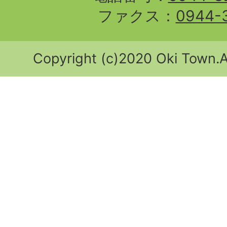
ファクス：
0944-
Copyright (c)2020 Oki Town.Al