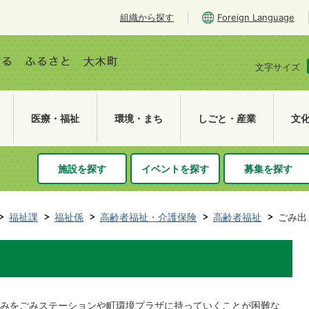
組織から探す
Foreign Language
文字サイズ
医療・福祉
環境・まち
しごと・産業
文
施設を探す
イベントを探す
募集を探す
福祉課
福祉係
高齢者福祉・介護保険
高齢者福祉
ごみ出
みをごみステーションや町環境プラザに持っていくことが困難な