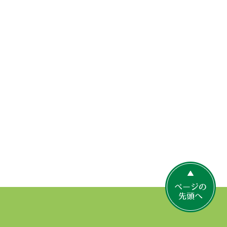
ペ
ー
ジ
の
先
頭