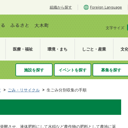
組織から探す
Foreign Language
文字サイズ
医療・福祉
環境・まち
しごと・産業
文
施設を探す
イベントを探す
募集を探す
す
ごみ・リサイクル
生ごみ分別収集の手順
発酵させ、液体肥料にして水稲など農作物の肥料として農地に返