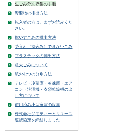
生ごみ分別収集の手順
資源物の排出方法
転入者の方は、まずお読みくだ
さい。
燃やすごみの排出方法
受入れ（持込み）できないごみ
プラスチックの排出方法
粗大ごみについて
紙おむつの分別方法
テレビ・冷蔵庫・冷凍庫・エア
コン・洗濯機・衣類乾燥機の出
し方について
使用済み小型家電の収集
株式会社ジモティーとリユース
連携協定を締結しました