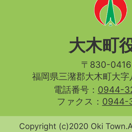
大木町
〒830-04
福岡県三潴郡大木町大字八
電話番号：
0944-3
ファクス：
0944-
Copyright (c)2020 Oki Town.Al