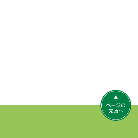
ペ
ー
ジ
の
先
頭
へ