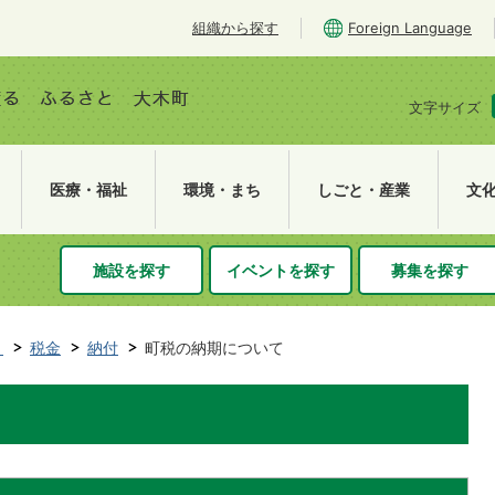
組織から探す
Foreign Language
文字サイズ
医療・福祉
環境・まち
しごと・産業
文
施設を探す
イベントを探す
募集を探す
き
税金
納付
町税の納期について