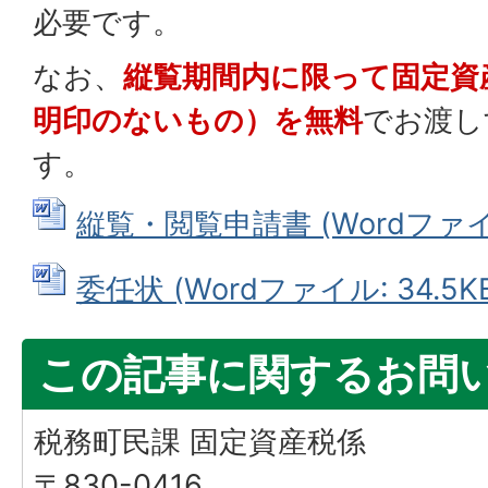
必要です。
なお、
縦覧期間内に限って固定資
明印のないもの）を無料
でお渡し
す。
縦覧・閲覧申請書 (Wordファイル:
委任状 (Wordファイル: 34.5K
この記事に関するお問
税務町民課 固定資産税係
〒830-0416