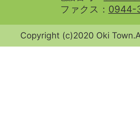
ファクス：
0944-
Copyright (c)2020 Oki Town.Al