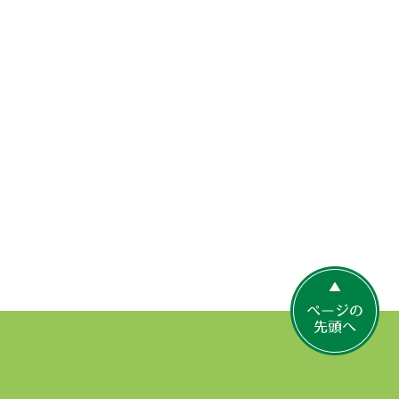
ペ
ー
ジ
の
先
頭
へ