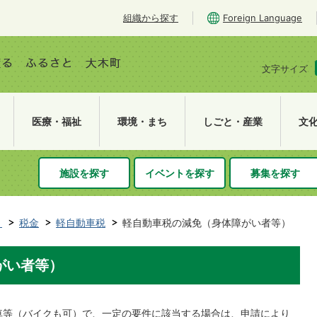
組織から探す
Foreign Language
文字サイズ
医療・福祉
環境・まち
しごと・産業
文
施設を探す
イベントを探す
募集を探す
き
税金
軽自動車税
軽自動車税の減免（身体障がい者等）
がい者等）
等（バイクも可）で、一定の要件に該当する場合は、申請により