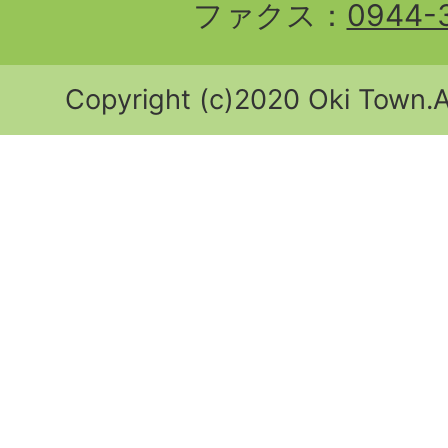
ファクス：
0944-
Copyright (c)2020 Oki Town.Al