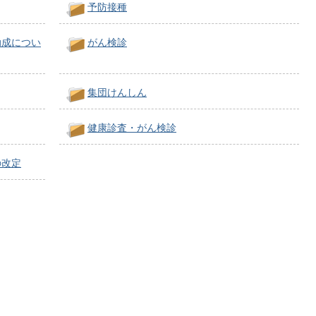
予防接種
助成につい
がん検診
集団けんしん
健康診査・がん検診
の改定