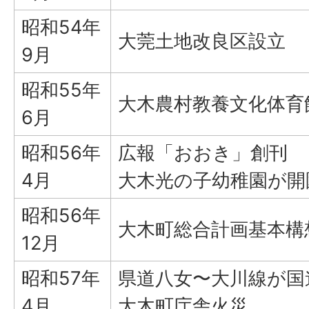
昭和54年
大莞土地改良区設立
9月
昭和55年
大木農村教養文化体育
6月
昭和56年
広報「おおき」創刊
4月
大木光の子幼稚園が開
昭和56年
大木町総合計画基本構
12月
昭和57年
県道八女〜大川線が国
4月
大木町庁舎火災