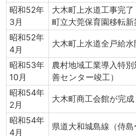
昭和52年
大木町上水道工事完了
3月
町立大莞保育園移転新
昭和52年
大木町上水道全戸給水
4月
昭和53年
農村地域工業導入特別
10月
善センター竣工）
昭和54年
大木町商工会館が完成
2月
昭和54年
県道大和城島線（侍島
4月