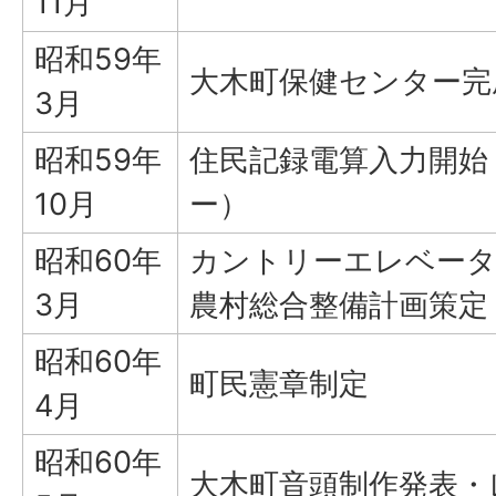
11月
昭和59年
大木町保健センター完
3月
昭和59年
住民記録電算入力開始
10月
ー）
昭和60年
カントリーエレベータ
3月
農村総合整備計画策定
昭和60年
町民憲章制定
4月
昭和60年
大木町音頭制作発表・