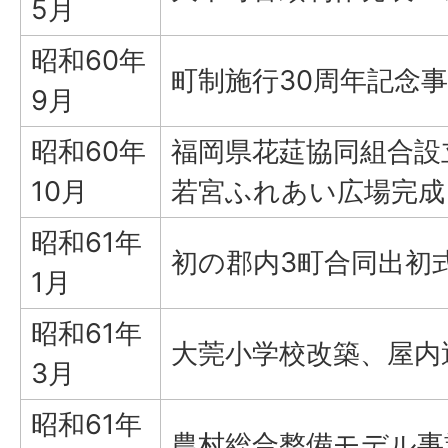
5月
昭和60年
町制施行30周年記念
9月
昭和60年
福岡県花莚協同組合設
10月
若宮ふれあい広場完成
昭和61年
初の郡内3町合同出初
1月
昭和61年
大莞小学校改築、屋内
3月
昭和61年
農村総合整備モデル事