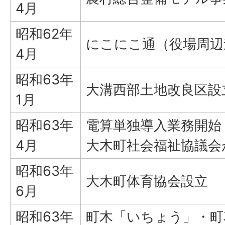
4月
昭和62年
にこにこ通（役場周辺
4月
昭和63年
大溝西部土地改良区設
1月
昭和63年
電算単独導入業務開始
4月
大木町社会福祉協議会
昭和63年
大木町体育協会設立
6月
昭和63年
町木「いちょう」・町