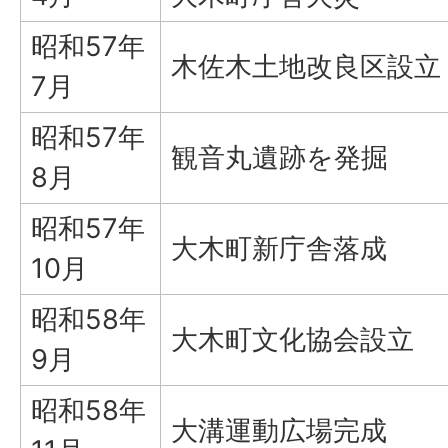
昭和57年
木佐木土地改良区設立
7月
昭和57年
観音丸遺跡を発掘
8月
昭和57年
大木町新庁舎落成
10月
昭和58年
大木町文化協会設立
9月
昭和58年
大溝運動広場完成