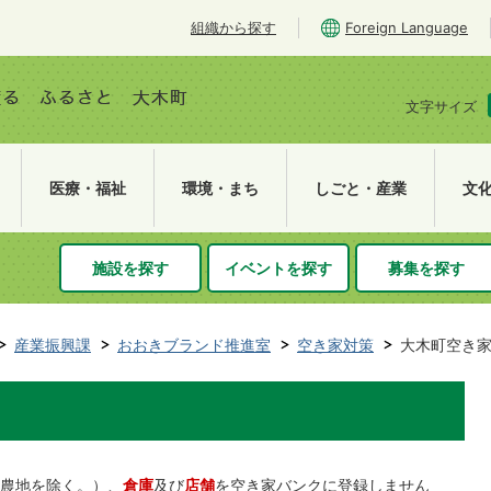
組織から探す
Foreign Language
文字サイズ
医療・福祉
環境・まち
しごと・産業
文
施設を探す
イベントを探す
募集を探す
産業振興課
おおきブランド推進室
空き家対策
大木町空き
農地を除く。）、
倉庫
及び
店舗
を空き家バンクに登録しません