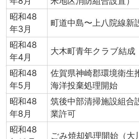
年8月
米地区消防組合設置）
昭和48
町道中島〜上八院線新
年3月
昭和48
大木町青年クラブ結成
年4月
昭和48
佐賀県神崎郡環境衛生
年5月
海洋投棄処理開始
昭和48
筑後中部清掃施設組合
年8月
業許可
昭和48
ごみ焼却処理開始（大