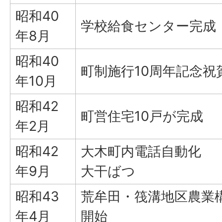
昭和40
学校給食センター完成
年8月
昭和40
町制施行10周年記念祝
年10月
昭和42
町営住宅10戸が完成
年2月
昭和42
大木町内電話自動化
年9月
大干ばつ
昭和43
荒牟田・筏溝地区農業
年4月
開始