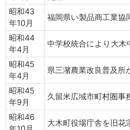
昭和43
福岡県い製品商工業協
年10月
昭和44
中学校統合により大木
年4月
昭和45
県三潴農業改良普及所
年4月
昭和45
久留米広域市町村圏事
年9月
昭和46
大木町役場庁舎を旧花
年10月