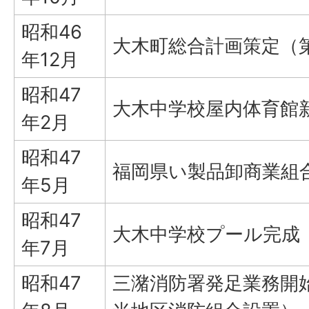
昭和46
大木町総合計画策定（
年12月
昭和47
大木中学校屋内体育館
年2月
昭和47
福岡県い製品卸商業組
年5月
昭和47
大木中学校プール完成
年7月
昭和47
三潴消防署発足業務開始