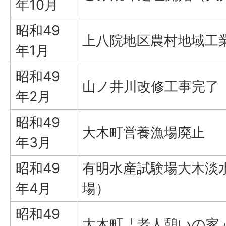
年10月
昭和49
上八院地区農村地域工
年1月
昭和49
山ノ井川改修工事完了
年2月
昭和49
大木町営養漁場廃止
年3月
昭和49
有明水産試験場大木淡
年4月
場）
昭和49
大木町「老人憩いの家