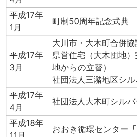
平成17年
町制50周年記念式典
1月
大川市・大木町合併協
平成17年
県営住宅（大木団地）
3月
地からの立替）
社団法人三潴地区シル
平成17年
社団法人大木町シルバ
4月
平成18年
おおき循環センター「
11月