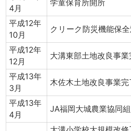
学童保育所開所
4月
平成12年
クリーク防災機能保全
10月
平成12年
大溝東部土地改良事業
12月
平成13年
木佐木土地改良事業完
3月
平成13年
JA福岡大城農業協同
4月
大溝小学校大規模改修