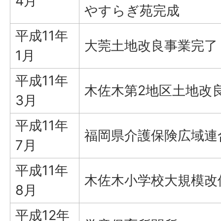
4月
やすらぎ苑完成
平成11年
大莞土地改良事業完了
1月
平成11年
木佐木第2地区土地改
3月
平成11年
福岡県介護保険広域連
7月
平成11年
木佐木小学校大規模改
8月
平成12年