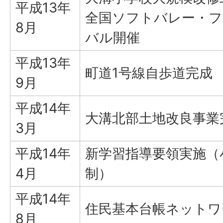
平成13年
全国ソフトバレー・
8月
バル開催
平成13年
町道1号線自歩道完成
9月
平成14年
大溝北部土地改良事業
3月
平成14年
新学習指導要領実施（
4月
制）
平成14年
住民基本台帳ネットワ
8月