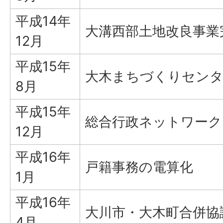
平成14年
大溝西部土地改良事業
12月
平成15年
大木まちづくりセンタ
8月
平成15年
総合行政ネットワーク
12月
平成16年
戸籍事務の電算化
1月
平成16年
大川市・大木町合併協
4月