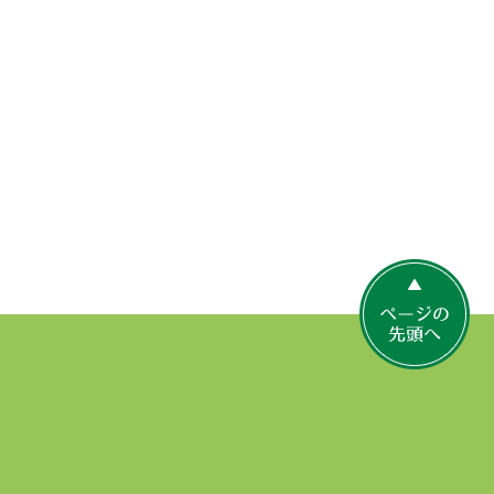
ペ
ー
ジ
の
先
頭
へ