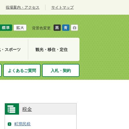
役場案内・アクセス
サイトマップ
背景色変更
化・スポーツ
観光・移住・定住
よくあるご質問
入札・契約
税金
町県民税