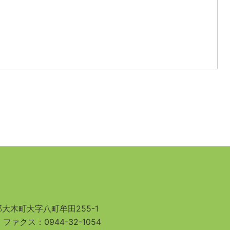
大木町大字八町牟田255-1
3
ファクス：0944-32-1054