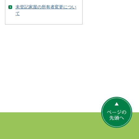
未登記家屋の所有者変更につい
て
ペ
ー
ジ
の
先
頭