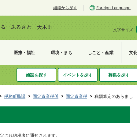
組織から探す
Foreign Language
文字サイズ
医療・福祉
環境・まち
しごと・産業
文
施設を探す
イベントを探す
募集を探す
税務町民課
固定資産税係
固定資産税
税額算定のあらまし
定され納税者に通知されます。