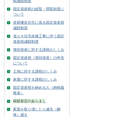
税減税制度
固定資産税の縦覧・閲覧制度に
ついて
長期優良住宅に係る固定資産税
減額制度
省エネ住宅改修工事に伴う固定
資産税減額制度
償却資産に対する課税のしくみ
固定資産税（償却資産）の申告
について
土地に対する課税のしくみ
家屋に対する課税のしくみ
固定資産税を納める人（納税義
務者）
税額算定のあらまし
家屋を取り壊したら滅失（解
体）届を