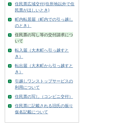
住民票広域交付(住所地以外で住
民票がほしいとき)
町内転居届（町内での引っ越し
のとき）
住民票の写し等の交付請求につ
いて
転入届（大木町へ引っ越すと
き）
転出届（大木町から引っ越すと
き）
引越しワンストップサービスの
利用について
住民票の写し（コンビニ交付）
住民票に記載される旧氏の振り
仮名記載について