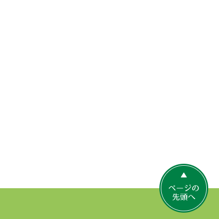
ペ
ー
ジ
の
先