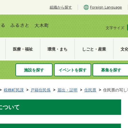
組織から探す
Foreign Language
文字サイズ
医療・福祉
環境・まち
しごと・産業
文
施設を探す
イベントを探す
募集を探す
税務町民課
戸籍住民係
届出・証明
住民票
住民票の写し
について