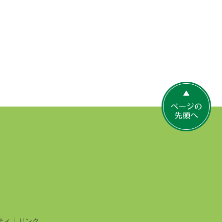
ペ
ー
ジ
の
先
頭
へ
ティ
リンク