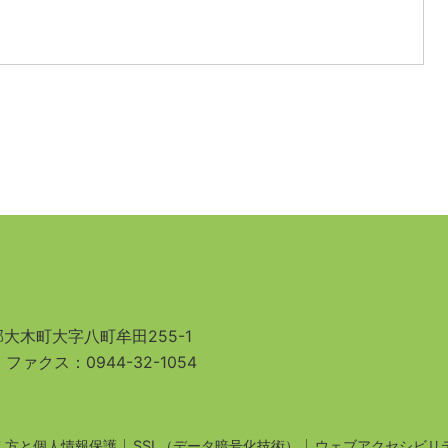
大木町大字八町牟田255-1
3
ファクス：0944-32-1054
え方と個人情報保護
SSL（データ暗号化技術）
ウェブアクセシビリ