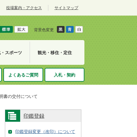
役場案内・アクセス
サイトマップ
背景色変更
化・スポーツ
観光・移住・定住
よくあるご質問
入札・契約
明書の交付について
印鑑登録
印鑑登録変更（改印）について