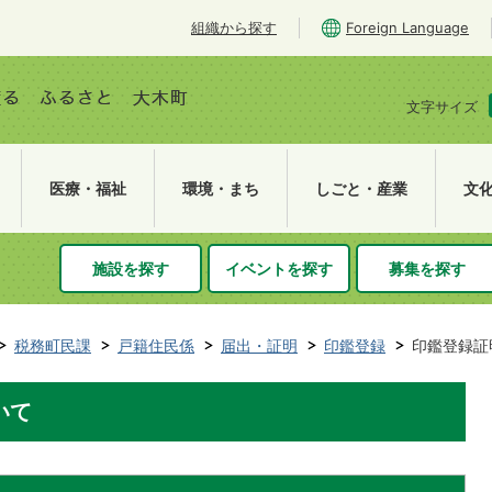
組織から探す
Foreign Language
文字サイズ
医療・福祉
環境・まち
しごと・産業
文
施設を探す
イベントを探す
募集を探す
税務町民課
戸籍住民係
届出・証明
印鑑登録
印鑑登録証
いて