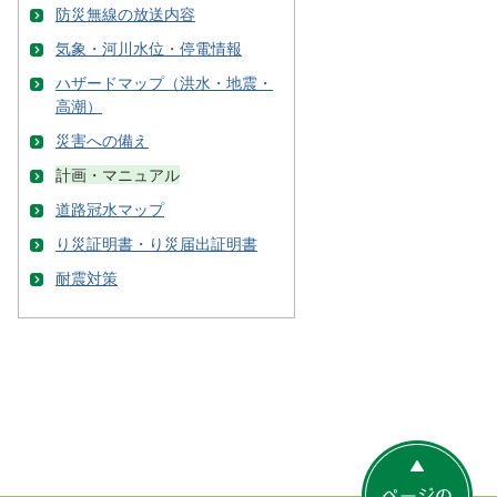
防災無線の放送内容
気象・河川水位・停電情報
ハザードマップ（洪水・地震・
高潮）
災害への備え
計画・マニュアル
道路冠水マップ
り災証明書・り災届出証明書
耐震対策
ペ
ー