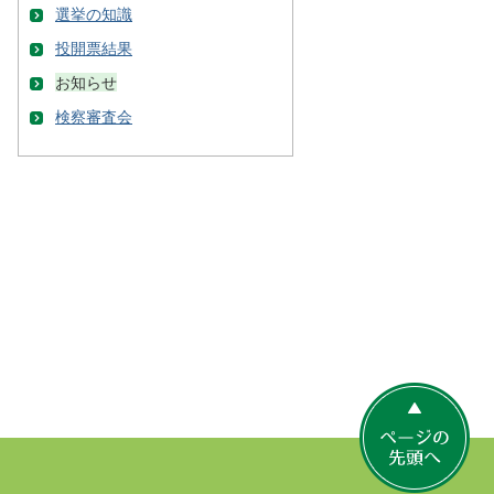
選挙の知識
投開票結果
お知らせ
検察審査会
ペ
ー
ジ
の
先