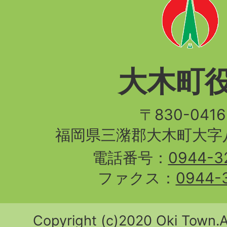
大木町
〒830-04
福岡県三潴郡大木町大字八
電話番号：
0944-3
ファクス：
0944-
Copyright (c)2020 Oki Town.Al