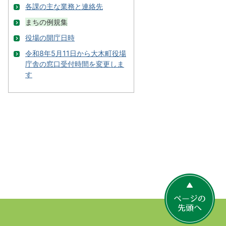
各課の主な業務と連絡先
まちの例規集
役場の開庁日時
令和8年5月11日から大木町役場
庁舎の窓口受付時間を変更しま
す
ペ
ー
ジ
の
先