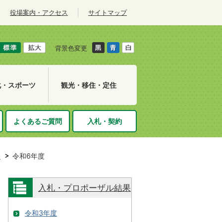
役場案内・アクセス
サイトマップ
背景色変更
化・スポーツ
観光・移住・定住
よくあるご質問
入札・契約
果
令和6年度
入札・プロポーザル結果
令和3年度