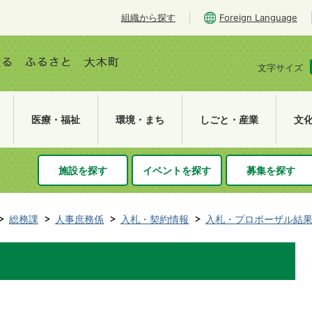
組織から探す
Foreign Language
文字サイズ
医療・福祉
環境・まち
しごと・産業
文
施設を探す
イベントを探す
募集を探す
総務課
人事庶務係
入札・契約情報
入札・プロポーザル結