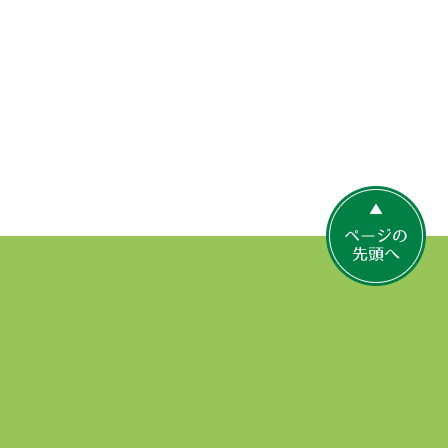
ペ
ー
ジ
の
先
頭
へ