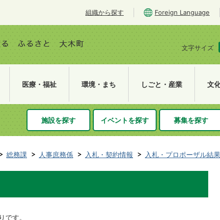
組織から探す
Foreign Language
文字サイズ
医療・福祉
環境・まち
しごと・産業
文
施設を探す
イベントを探す
募集を探す
総務課
人事庶務係
入札・契約情報
入札・プロポーザル結
りです。