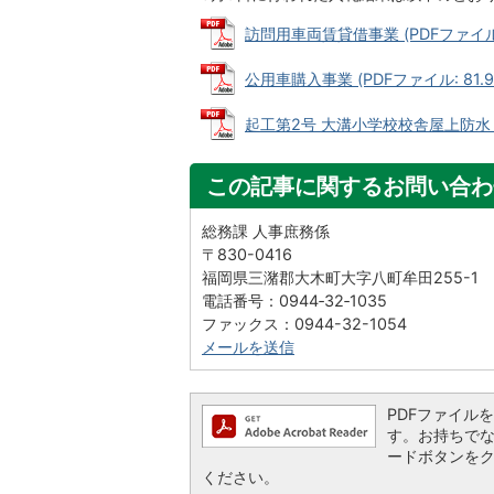
訪問用車両賃貸借事業 (PDFファイル: 
公用車購入事業 (PDFファイル: 81.9
起工第2号 大溝小学校校舎屋上防水・外
この記事に関するお問い合わ
総務課 人事庶務係
〒830-0416
福岡県三潴郡大木町大字八町牟田255-1
電話番号：0944‐32‐1035
ファックス：0944-32-1054
メールを送信
PDFファイルを閲
す。お持ちでない方
ードボタンを
ください。