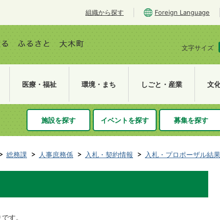
組織から探す
Foreign Language
文字サイズ
医療・福祉
環境・まち
しごと・産業
文
施設を探す
イベントを探す
募集を探す
総務課
人事庶務係
入札・契約情報
入札・プロポーザル結
りです。