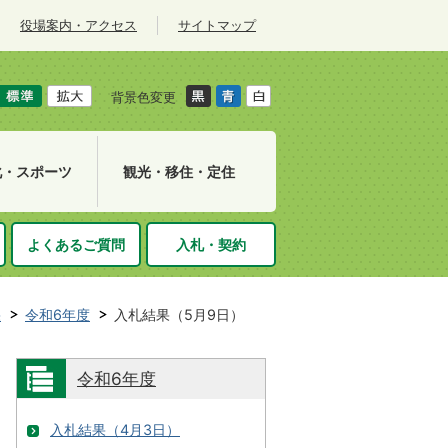
役場案内・アクセス
サイトマップ
背景色変更
化・スポーツ
観光・移住・定住
よくあるご質問
入札・契約
果
令和6年度
入札結果（5月9日）
令和6年度
入札結果（4月3日）