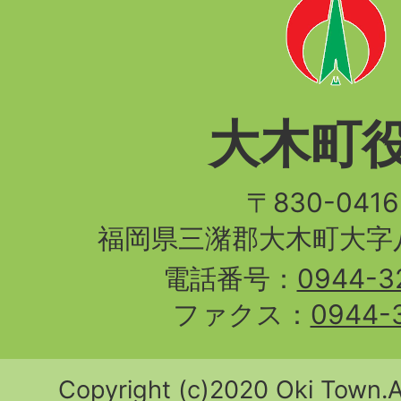
大木町
〒830-04
福岡県三潴郡大木町大字八
電話番号：
0944-3
ファクス：
0944-
Copyright (c)2020 Oki Town.Al