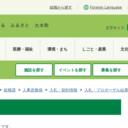
組織から探す
Foreign Language
文字サイズ
医療・福祉
環境・まち
しごと・産業
文
施設を探す
イベントを探す
募集を探す
総務課
人事庶務係
入札・契約情報
入札・プロポーザル結
りです。