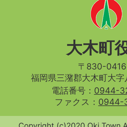
大木町
〒830-04
福岡県三潴郡大木町大字八
電話番号：
0944-3
ファクス：
0944-
Copyright (c)2020 Oki Town.Al