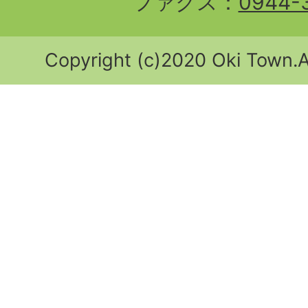
ファクス：
0944-
Copyright (c)2020 Oki Town.Al