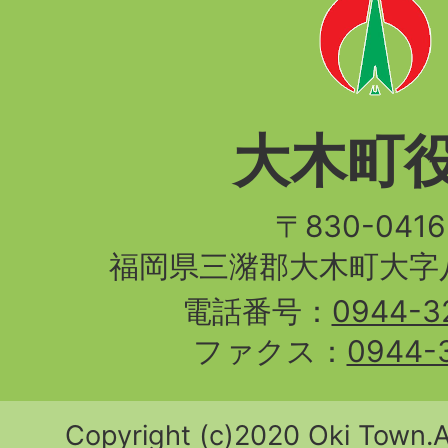
大木町
〒830-04
福岡県三潴郡大木町大字八
電話番号：
0944-3
ファクス：
0944-
Copyright (c)2020 Oki Town.Al