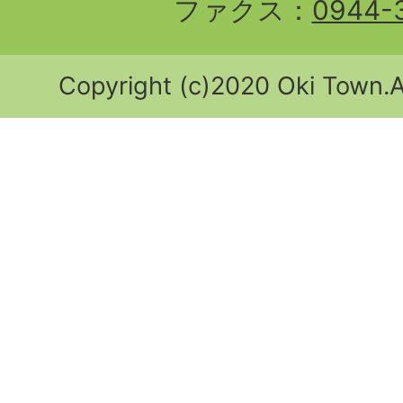
ファクス：
0944-
Copyright (c)2020 Oki Town.Al