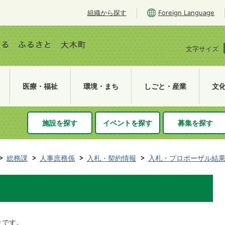
組織から探す
Foreign Language
文字サイズ
医療・福祉
環境・まち
しごと・産業
文
施設を探す
イベントを探す
募集を探す
総務課
人事庶務係
入札・契約情報
入札・プロポーザル結
りです。