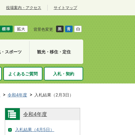
役場案内・アクセス
サイトマップ
背景色変更
化・スポーツ
観光・移住・定住
よくあるご質問
入札・契約
果
令和4年度
入札結果（2月3日）
令和4年度
入札結果（4月5日）