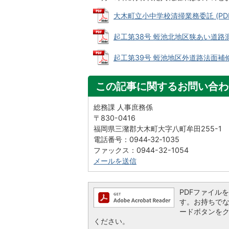
大木町立小中学校清掃業務委託 (PDFフ
起工第38号 蛭池北地区狭あい道路測量業
起工第39号 蛭池地区外道路法面補修工事
この記事に関するお問い合わ
総務課 人事庶務係
〒830-0416
福岡県三潴郡大木町大字八町牟田255-1
電話番号：0944‐32‐1035
ファックス：0944-32-1054
メールを送信
PDFファイルを閲
す。お持ちでない方
ードボタンを
ください。