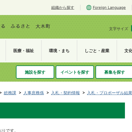
組織から探す
Foreign Language
文字サイズ
医療・福祉
環境・まち
しごと・産業
文
施設を探す
イベントを探す
募集を探す
総務課
人事庶務係
入札・契約情報
入札・プロポーザル結
おりです。