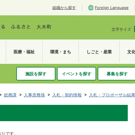
組織から探す
Foreign Language
文字サイズ
医療・福祉
環境・まち
しごと・産業
文
施設を探す
イベントを探す
募集を探す
総務課
人事庶務係
入札・契約情報
入札・プロポーザル結
おりです。