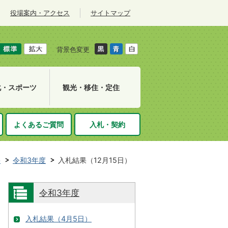
役場案内・アクセス
サイトマップ
背景色変更
化・スポーツ
観光・移住・定住
よくあるご質問
入札・契約
果
令和3年度
入札結果（12月15日）
令和3年度
入札結果（4月5日）