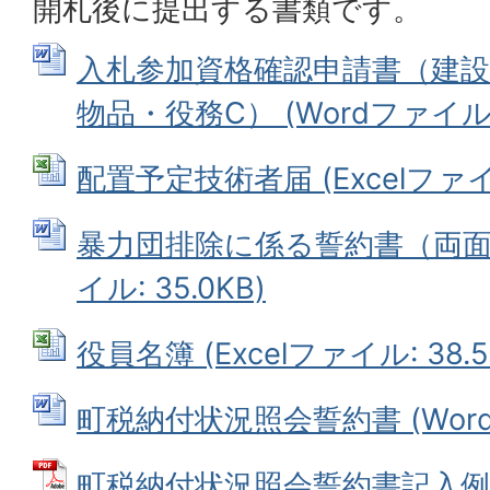
開札後に提出する書類です。
入札参加資格確認申請書（建設
物品・役務C） (Wordファイル: 
配置予定技術者届 (Excelファイル:
暴力団排除に係る誓約書（両面印
イル: 35.0KB)
役員名簿 (Excelファイル: 38.5
町税納付状況照会誓約書 (Wordフ
町税納付状況照会誓約書記入例 