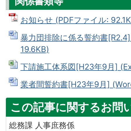
関係書類等
お知らせ (PDFファイル: 92.1K
暴力団排除に係る誓約書[R2.4] 
19.6KB)
下請施工体系図[H23年9月] (Exc
業者間誓約書[H23年9月] (Word
この記事に関するお問
総務課 人事庶務係