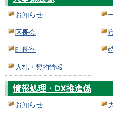
お知らせ
区長会
町長室
入札・契約情報
情報処理・DX推進係
お知らせ