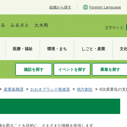
組織から探す
Foreign Language
文字サイズ
医療・福祉
環境・まち
しごと・産業
文
施設を探す
イベントを探す
募集を探す
産業振興課
おおきブランド推進室
地方創生
6次産業化の支
興を図ることを目的に、さまざまな情報を提供します。