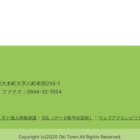
大木町大字八町牟田255-1
3
ファクス：0944-32-1054
え方と個人情報保護
SSL（データ暗号化技術）
ウェブアクセシビリ
Copyright (c)2020 Oki Town.All Rights Reserved.