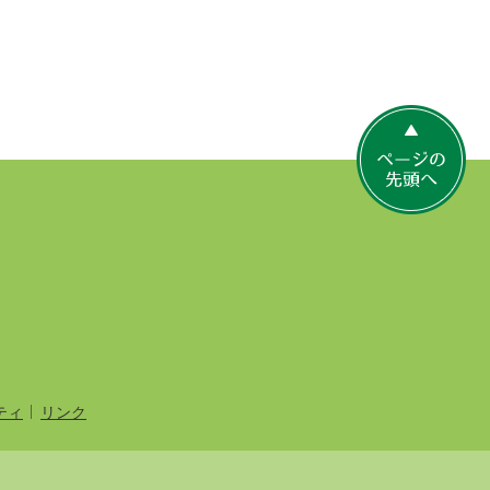
ペ
ー
ジ
の
先
頭
へ
ティ
リンク