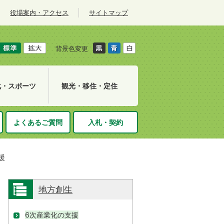
役場案内・アクセス
サイトマップ
背景色変更
化・スポーツ
観光・移住・定住
よくあるご質問
入札・契約
援
地方創生
6次産業化の支援