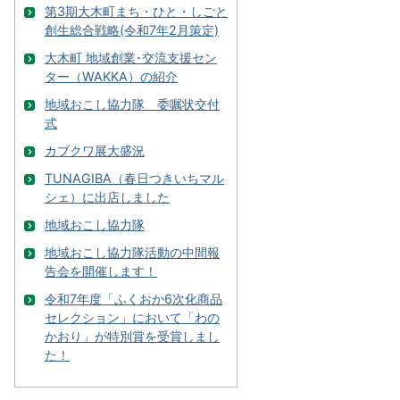
第3期大木町まち・ひと・しごと
創生総合戦略(令和7年2月策定)
大木町 地域創業･交流支援セン
ター（WAKKA）の紹介
地域おこし協力隊 委嘱状交付
式
カブクワ展大盛況
TUNAGIBA（春日つきいちマル
シェ）に出店しました
地域おこし協力隊
地域おこし協力隊活動の中間報
告会を開催します！
令和7年度「ふくおか6次化商品
セレクション」において「わの
かおり」が特別賞を受賞しまし
た！