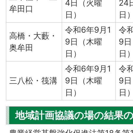
4日（火曜
24
牟田口
日）
日
令和6年9月1
令和
高橋・大藪・
9日（木曜
9
奥牟田
日）
日
令和6年9月1
令和
三八松・筏溝
9日（木曜
9
日）
日
地域計画協議の場の結果