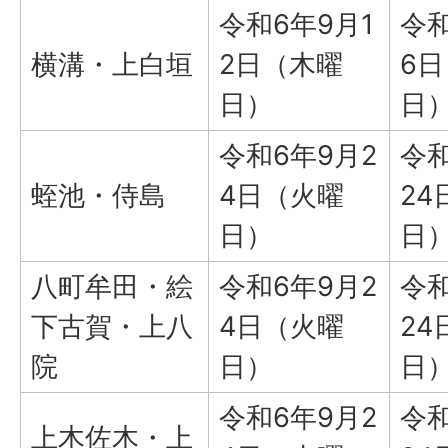
令和6年9月1
令和
横溝・上白垣
2日（木曜
6
日）
日
令和6年9月2
令和
蛭池・侍島
4日（火曜
24
日）
日
八町牟田・絵
令和6年9月2
令和
下古賀・上八
4日（火曜
24
院
日）
日
令和6年9月2
令和
上木佐木・上