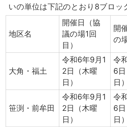
いの単位は下記のとおり8ブロッ
開催日（協
開
地区名
議の場1回
の
目）
令和6年9月1
令和
大角・福土
2日（木曜
6
日）
日
令和6年9月1
令和
笹渕・前牟田
2日（木曜
6
日）
日