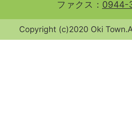
ファクス：
0944-
Copyright (c)2020 Oki Town.Al