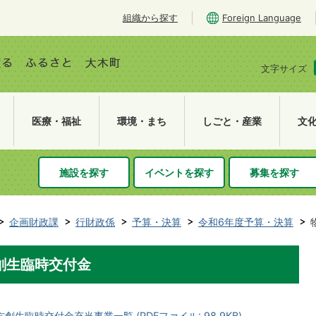
組織から探す
Foreign Language
文字サイズ
医療・福祉
環境・まち
しごと・産業
文
施設を探す
イベントを探す
募集を探す
企画財政課
行財政係
予算・決算
令和6年度予算・決算
創生臨時交付金
臨時交付金充当事業一覧 (PDFファイル: 98.9KB)