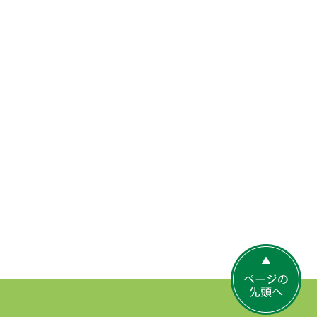
ペ
ー
ジ
の
先