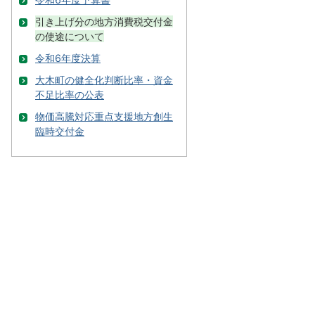
引き上げ分の地方消費税交付金
の使途について
令和6年度決算
大木町の健全化判断比率・資金
不足比率の公表
物価高騰対応重点支援地方創生
臨時交付金