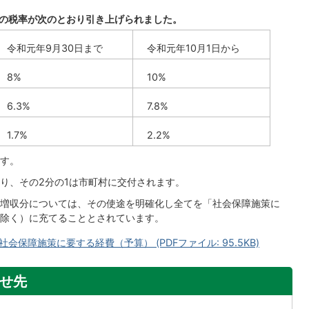
税の税率が次のとおり引き上げられました。
令和元年9月30日まで
令和元年10月1日から
8%
10%
6.3%
7.8%
1.7%
2.2%
す。
り、その2分の1は市町村に交付されます。
増収分については、その使途を明確化し全てを「社会保障施策に
除く）に充てることとされています。
保障施策に要する経費（予算） (PDFファイル: 95.5KB)
せ先